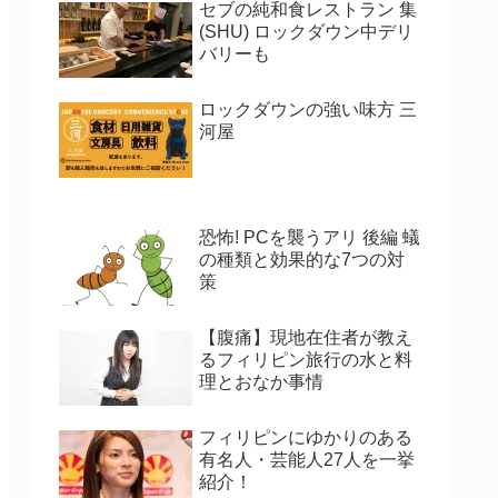
セブの純和食レストラン 集
(SHU) ロックダウン中デリ
バリーも
ロックダウンの強い味方 三
河屋
恐怖! PCを襲うアリ 後編 蟻
の種類と効果的な7つの対
策
【腹痛】現地在住者が教え
るフィリピン旅行の水と料
理とおなか事情
フィリピンにゆかりのある
有名人・芸能人27人を一挙
紹介！