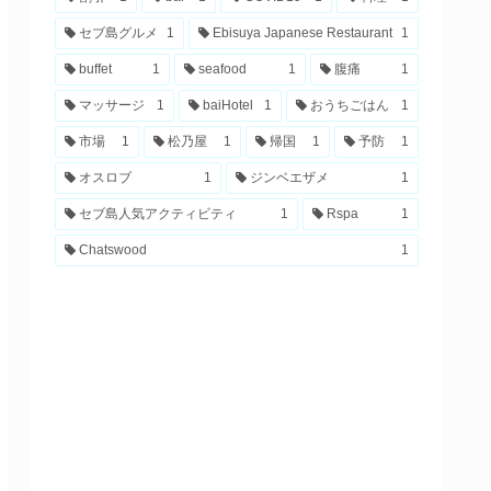
セブ島グルメ
1
Ebisuya Japanese Restaurant
1
buffet
1
seafood
1
腹痛
1
マッサージ
1
baiHotel
1
おうちごはん
1
市場
1
松乃屋
1
帰国
1
予防
1
オスロブ
1
ジンベエザメ
1
セブ島人気アクティビティ
1
Rspa
1
Chatswood
1