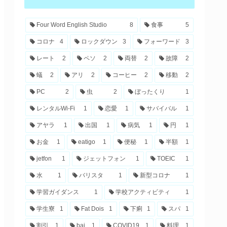
Four Word English Studio
8
食事
5
コロナ
4
ロックダウン
3
フォーワード
3
レート
2
ペソ
2
両替
2
故障
2
蟻
2
アリ
2
コーヒー
2
移動
2
PC
2
虫
2
ぼったくり
1
レンタルWi-Fi
1
恋愛
1
サバイバル
1
アヤラ
1
出国
1
病気
1
円
1
お金
1
eatigo
1
便秘
1
半額
1
jetfon
1
ジェットフォン
1
TOEIC
1
水
1
バリスタ
1
新型コロナ
1
学習ガイダンス
1
学校アクティビティ
1
学生寮
1
Fat Dois
1
下痢
1
スパ
1
割引
1
bai
1
COVID19
1
料理
1