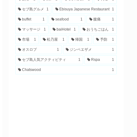
セブ島グルメ
1
Ebisuya Japanese Restaurant
1
buffet
1
seafood
1
腹痛
1
マッサージ
1
baiHotel
1
おうちごはん
1
市場
1
松乃屋
1
帰国
1
予防
1
オスロブ
1
ジンベエザメ
1
セブ島人気アクティビティ
1
Rspa
1
Chatswood
1