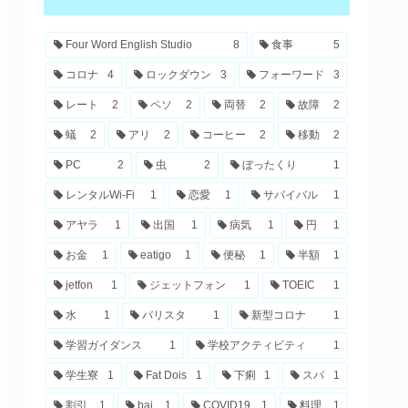
Four Word English Studio
8
食事
5
コロナ
4
ロックダウン
3
フォーワード
3
レート
2
ペソ
2
両替
2
故障
2
蟻
2
アリ
2
コーヒー
2
移動
2
PC
2
虫
2
ぼったくり
1
レンタルWi-Fi
1
恋愛
1
サバイバル
1
アヤラ
1
出国
1
病気
1
円
1
お金
1
eatigo
1
便秘
1
半額
1
jetfon
1
ジェットフォン
1
TOEIC
1
水
1
バリスタ
1
新型コロナ
1
学習ガイダンス
1
学校アクティビティ
1
学生寮
1
Fat Dois
1
下痢
1
スパ
1
割引
1
bai
1
COVID19
1
料理
1