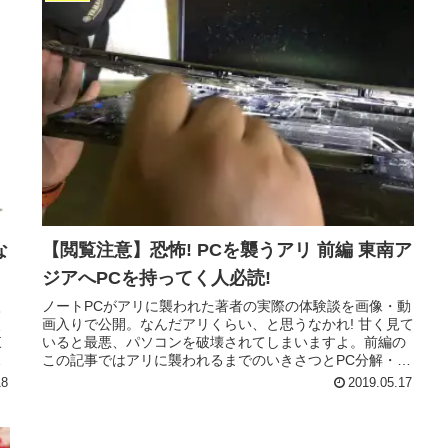
な
【閲覧注意】恐怖! PCを襲うアリ 前編 東南ア
ジアへPCを持ってく人必読!
入
ノートPCがアリに襲われた著者の実際の体験談を画像・動
、
画入りで公開。なんだアリくらい、と思うなかれ! 甘く見て
東
いると最悪、パソコンを破壊されてしまいますよ。前編の
渡
この記事ではアリに襲われるまでのいきさつとPC分解・駆
除の様子を記載しました。
18
2019.05.17