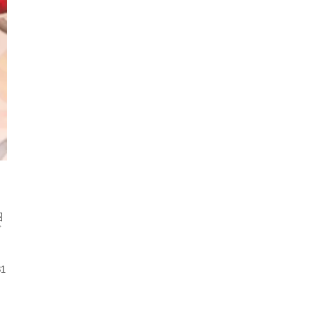
紹
デ
ャ
31