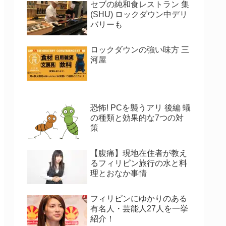
セブの純和食レストラン 集
(SHU) ロックダウン中デリ
バリーも
ロックダウンの強い味方 三
河屋
恐怖! PCを襲うアリ 後編 蟻
の種類と効果的な7つの対
策
【腹痛】現地在住者が教え
るフィリピン旅行の水と料
理とおなか事情
フィリピンにゆかりのある
有名人・芸能人27人を一挙
紹介！