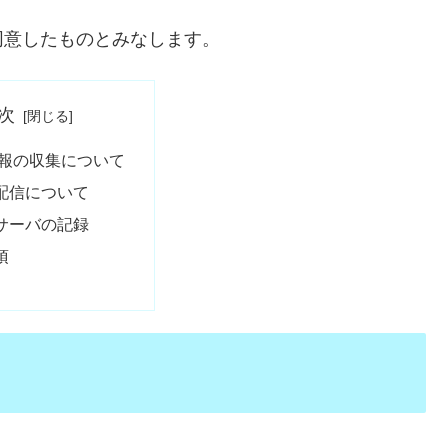
同意したものとみなします。
次
報の収集について
配信について
サーバの記録
項