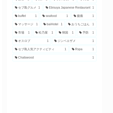
セブ島グルメ
1
Ebisuya Japanese Restaurant
1
buffet
1
seafood
1
腹痛
1
マッサージ
1
baiHotel
1
おうちごはん
1
市場
1
松乃屋
1
帰国
1
予防
1
オスロブ
1
ジンベエザメ
1
セブ島人気アクティビティ
1
Rspa
1
Chatswood
1