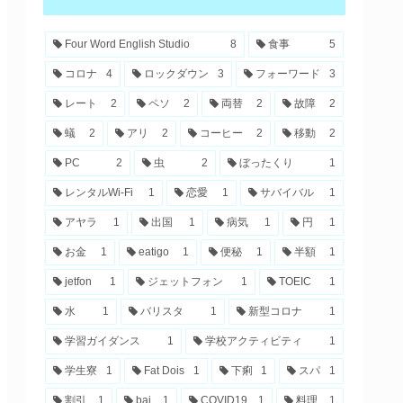
Four Word English Studio
8
食事
5
コロナ
4
ロックダウン
3
フォーワード
3
レート
2
ペソ
2
両替
2
故障
2
蟻
2
アリ
2
コーヒー
2
移動
2
PC
2
虫
2
ぼったくり
1
レンタルWi-Fi
1
恋愛
1
サバイバル
1
アヤラ
1
出国
1
病気
1
円
1
お金
1
eatigo
1
便秘
1
半額
1
jetfon
1
ジェットフォン
1
TOEIC
1
水
1
バリスタ
1
新型コロナ
1
学習ガイダンス
1
学校アクティビティ
1
学生寮
1
Fat Dois
1
下痢
1
スパ
1
割引
1
bai
1
COVID19
1
料理
1