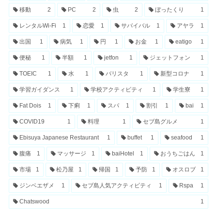
移動
2
PC
2
虫
2
ぼったくり
1
レンタルWi-Fi
1
恋愛
1
サバイバル
1
アヤラ
1
出国
1
病気
1
円
1
お金
1
eatigo
1
便秘
1
半額
1
jetfon
1
ジェットフォン
1
TOEIC
1
水
1
バリスタ
1
新型コロナ
1
学習ガイダンス
1
学校アクティビティ
1
学生寮
1
Fat Dois
1
下痢
1
スパ
1
割引
1
bai
1
COVID19
1
料理
1
セブ島グルメ
1
Ebisuya Japanese Restaurant
1
buffet
1
seafood
1
腹痛
1
マッサージ
1
baiHotel
1
おうちごはん
1
市場
1
松乃屋
1
帰国
1
予防
1
オスロブ
1
ジンベエザメ
1
セブ島人気アクティビティ
1
Rspa
1
Chatswood
1