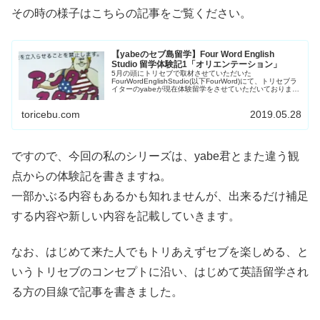
その時の様子はこちらの記事をご覧ください。
【yabeのセブ島留学】Four Word English
Studio 留学体験記1「オリエンテーション」
5月の頭にトリセブで取材させていただいた
FourWordEnglishStudio(以下FourWord)にて、トリセブラ
イターのyabeが現在体験留学をさせていただいておりま
す！！留学期間は5/27(月)～6/1(金)までの1週間です。先日
の取材レポートはこちら(2記事あります)↓↓今回の記事で
toricebu.com
2019.05.28
は、留学初日となった昨日5/27(月)の様子をレポートしま
す。FourWordの場所学校の場所は前述の...
ですので、今回の私のシリーズは、yabe君とまた違う観
点からの体験記を書きますね。
一部かぶる内容もあるかも知れませんが、出来るだけ補足
する内容や新しい内容を記載していきます。
なお、はじめて来た人でもトリあえずセブを楽しめる、と
いうトリセブのコンセプトに沿い、はじめて英語留学され
る方の目線で記事を書きました。