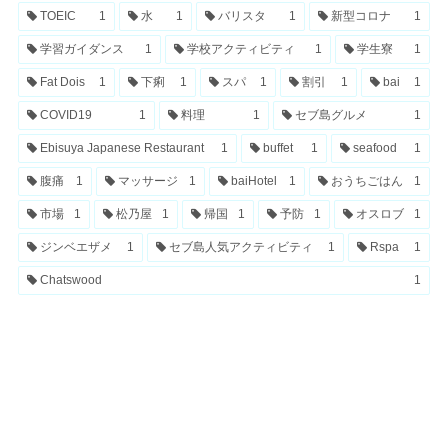
TOEIC
1
水
1
バリスタ
1
新型コロナ
1
学習ガイダンス
1
学校アクティビティ
1
学生寮
1
Fat Dois
1
下痢
1
スパ
1
割引
1
bai
1
COVID19
1
料理
1
セブ島グルメ
1
Ebisuya Japanese Restaurant
1
buffet
1
seafood
1
腹痛
1
マッサージ
1
baiHotel
1
おうちごはん
1
市場
1
松乃屋
1
帰国
1
予防
1
オスロブ
1
ジンベエザメ
1
セブ島人気アクティビティ
1
Rspa
1
Chatswood
1