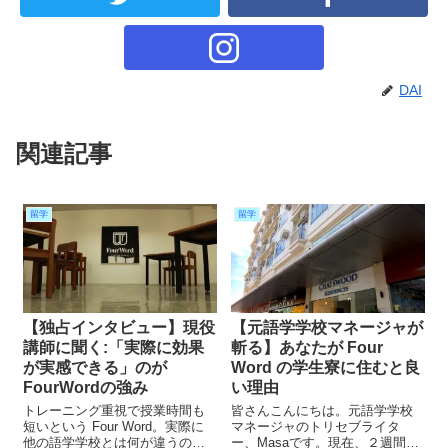
DAI
関連記事
留学
留学
【独占インタビュー】現役
【元語学学校マネージャが
講師に聞く:「実際に効果
斬る】あなたが Four
が実感できる」のが
Word の学生寮に住むと良
FourWordの強み
い理由
トレーニング重視で授業時間も
皆さんこんにちは。元語学学校
短いという Four Word。実際に
マネージャのトリセブライタ
他の語学学校とは何が違うの
ー、Masaです。現在、２週間に