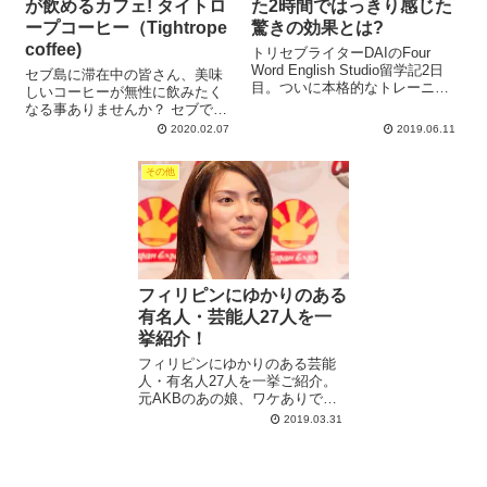
が飲めるカフェ! タイトロ
た2時間ではっきり感じた
ープコーヒー（Tightrope
驚きの効果とは?
coffee)
トリセブライターDAIのFour
Word English Studio留学記2日
セブ島に滞在中の皆さん、美味
目。ついに本格的なトレーニン
しいコーヒーが無性に飲みたく
グがスタート、他の英語学校と
なる事ありませんか？ セブで一
異なる、フォーワード独特のス
番美味しい! コーヒーが飲めて、
2020.02.07
2019.06.11
ケジュールと指導法を公開。た
しかもオシャレなカフェ飯も食
った2時間で目からウロコ体験で
べられる素敵なカフェ、タイト
した!
その他
ロープ コーヒー(Tightrope
Coffee)をご紹介します。
フィリピンにゆかりのある
有名人・芸能人27人を一
挙紹介！
フィリピンにゆかりのある芸能
人・有名人27人を一挙ご紹介。
元AKBのあの娘、ワケありでや
ってきたグラビアモデル、移住
2019.03.31
しちゃった有名バンドのボーカ
リスト、世界チャンピオン3兄
弟、朝ドラで有名な国民的女
優、元SPEED、有名お笑い芸