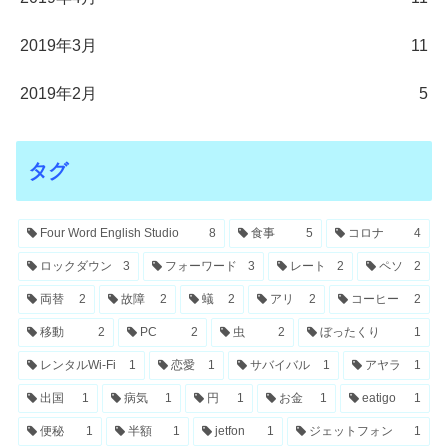
2019年3月
11
2019年2月
5
タグ
Four Word English Studio
8
食事
5
コロナ
4
ロックダウン
3
フォーワード
3
レート
2
ペソ
2
両替
2
故障
2
蟻
2
アリ
2
コーヒー
2
移動
2
PC
2
虫
2
ぼったくり
1
レンタルWi-Fi
1
恋愛
1
サバイバル
1
アヤラ
1
出国
1
病気
1
円
1
お金
1
eatigo
1
便秘
1
半額
1
jetfon
1
ジェットフォン
1