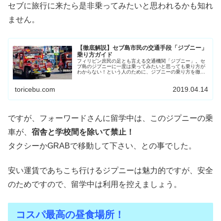
セブに旅行に来たら是非乗ってみたいと思われるかも知れ
ません。
【徹底解説】セブ島市民の交通手段「ジプニー」
乗り方ガイド
フィリピン庶民の足とも言える交通機関「ジプニー」。セ
ブ島のジプニーに一度は乗ってみたいと思っても乗り方が
わからない！という人のために、ジプニーの乗り方を徹底
解説します。主要路線のルートマップ付き！
toricebu.com
2019.04.14
ですが、フォーワードさんに留学中は、このジプニーの乗
車が、
宿舎と学校間を除いて禁止！
タクシーかGRABで移動して下さい、との事でした。
安い運賃であちこち行けるジプニーは魅力的ですが、安全
のためですので、留学中は利用を控えましょう。
コスパ最高の昼食場所！