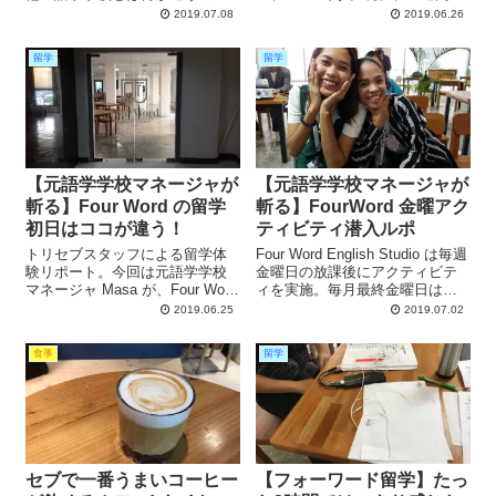
か、現在現役でトレーナーとし
わたって
2019.07.08
2019.06.26
て働いているフィリピン人スタ
FourWordEnglishStudio（以下、
ッフの立場でこの学校の特徴を
FourWord）にインフルエンサー
留学
留学
語ってもらいます。
枠で留学させていただいていま
す。前回の記事では、FourWord
での留学初日の様子をお伝えし
ました。今回は、留学中に宿泊
している学生寮についてリポー
トしたいと思います。FourWord
の学生寮は高級コンドミニアム
【元語学学校マネージャが
【元語学学校マネージャが
Four...
斬る】Four Word の留学
斬る】FourWord 金曜アク
初日はココが違う！
ティビティ潜入ルポ
トリセブスタッフによる留学体
Four Word English Studio は毎週
験リポート。今回は元語学学校
金曜日の放課後にアクティビテ
マネージャ Masa が、Four Word
ィを実施。毎月最終金曜日はゲ
English Studio をプロの視点でリ
ームなどの楽しい校内イベント
2019.06.25
2019.07.02
ポートします。他の学校とは違
があります。今回トリセブライ
う Four Word の留学１日目の特
ターが実際にアクティビティに
食事
留学
徴をご紹介します。
参加した様子を紹介します。
セブで一番うまいコーヒー
【フォーワード留学】たっ