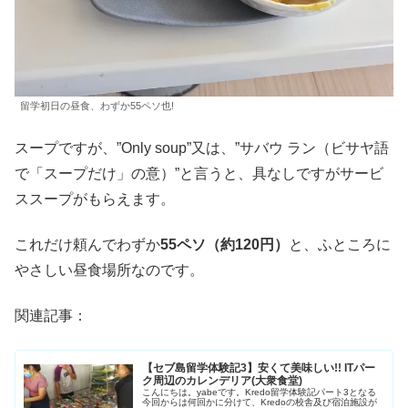
留学初日の昼食、わずか55ペソ也!
スープですが、”Only soup”又は、”サバウ ラン（ビサヤ語
で「スープだけ」の意）”と言うと、具なしですがサービ
ススープがもらえます。
これだけ頼んでわずか
55ペソ（約120円）
と、ふところに
やさしい昼食場所なのです。
関連記事：
【セブ島留学体験記3】安くて美味しい!! ITパー
ク周辺のカレンデリア(大衆食堂)
こんにちは。yabeです。Kredo留学体験記パート3となる
今回からは何回かに分けて、Kredoの校舎及び宿泊施設が