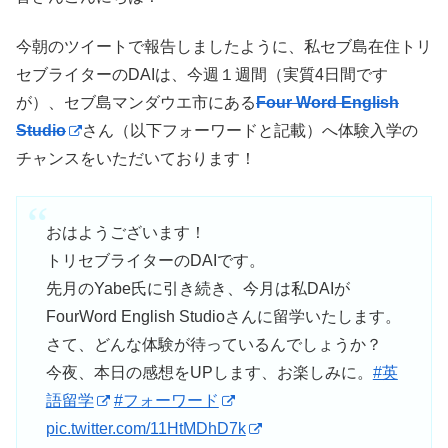
今朝のツイートで報告しましたように、私セブ島在住トリ
セブライターのDAIは、今週１週間（実質4日間です
が）、セブ島マンダウエ市にある
Four Word English
Studio
さん（以下フォーワードと記載）へ体験入学の
チャンスをいただいております！
おはようございます！
トリセブライターのDAIです。
先月のYabe氏に引き続き、今月は私DAIが
FourWord English Studioさんに留学いたします。
さて、どんな体験が待っているんでしょうか？
今夜、本日の感想をUPします、お楽しみに。
#英
語留学
#フォーワード
pic.twitter.com/11HtMDhD7k