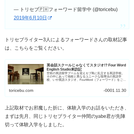
— トリセブ🇵🇭フォーワード留学中 (@toricebu)
2019年6月10日
トリセブライター3人によるフォーワードさんの取材記事
は、こちらをご覧ください。
英会話スクールじゃなくてスタジオ!? Four Word
English Studio来訪記
空前の英語留学ブームを迎えセブ島に乱立する英語学校。
その中にあって他校と異なるユニークな指導法の英語学
校、いや英語スタジオ、FourWord（フォーワード）をご紹
介。トリセブ3人のライターによる総力取材記事の第一弾
です。
toricebu.com
-0001.11.30
上記取材でお邪魔した折に、体験入学のお話をいただき、
まずは先月、同じトリセブライター仲間のyabe君が先陣
切って体験入学をしました。