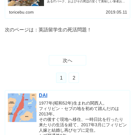
あるITパーク、およびその周辺の安くて美味しい筆者おす
すめレストランを中心に紹介します！なお、Kredo留学体
験記の過去記事はこちら。↓留学中の食事スタイル＆かかっ
toricebu.com
2019.05.11
た食費私は4週間の留学中ほぼ毎日、朝は食べず、昼と夜
は外食という生活をしていました。(今思ったけどなんで昼
だけ「お昼」っ...
次のページは：英語留学生の死活問題！
次へ
1
2
DAI
1977年(昭和52年)生まれの関西人。
フィリピン・セブの地を初めて踏んだのは
2013年。
その後すぐ現地へ移住、一時日比を行ったり
来たりの生活を経て、2017年3月にフィリピン
人嫁と結婚し再びセブに定住。