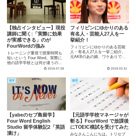
るあるな英語フレーズまでご紹
果が如実に現れる様子を解説し
介。
ます。
【独占インタビュー】現役
フィリピンにゆかりのある
講師に聞く:「実際に効果
有名人・芸能人27人を一
が実感できる」のが
挙紹介！
FourWordの強み
フィリピンにゆかりのある芸能
人・有名人27人を一挙ご紹介。
トレーニング重視で授業時間も
元AKBのあの娘、ワケありでや
短いという Four Word。実際に
ってきたグラビアモデル、移住
他の語学学校とは何が違うの
しちゃった有名バンドのボーカ
か、現在現役でトレーナーとし
2019.07.08
2019.03.31
リスト、世界チャンピオン3兄
て働いているフィリピン人スタ
弟、朝ドラで有名な国民的女
ッフの立場でこの学校の特徴を
優、元SPEED、有名お笑い芸
留学
留学
語ってもらいます。
人…などなど。
【yabeのセブ島留学】
【元語学学校マネージャが
Four Word English
斬る】FourWord で放課後
Studio 留学体験記2「英語
にTOEIC模試を受けてみた
漬け」
みなさんこんにちは。トリセブ