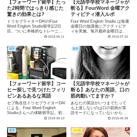
【フォーワード留学】たっ
【元語学学校マネージャが
た2時間ではっきり感じた
斬る】FourWord 金曜アク
驚きの効果とは?
ティビティ潜入ルポ
トリセブライターDAIのFour
Four Word English Studio は毎週
Word English Studio留学記2日
金曜日の放課後にアクティビテ
目。ついに本格的なトレーニン
ィを実施。毎月最終金曜日はゲ
グがスタート、他の英語学校と
ームなどの楽しい校内イベント
2019.06.11
2019.07.02
異なる、フォーワード独特のス
があります。今回トリセブライ
ケジュールと指導法を公開。た
ターが実際にアクティビティに
留学
留学
った2時間で目からウロコ体験で
参加した様子を紹介します。
した!
【フォーワード留学】コー
【元語学学校マネージャが
ヒー探しで見つけたフィリ
斬る】あなたの英語、口の
ピンあるあるな英語
筋肉動いてますか？
セブ島在住トリセブライターDAI
あなたの英語がいつまでたって
による、Four Word English
も上達しないのは口の筋肉が英
Studioさんへの体験留学記。初日
語モードになっていないから。
オリエンテーションの内容や、
Four Word English Studio のトレ
2019.06.10
2019.06.28
ふところに超やさしい昼食場
ーニングではネイティブ並みの
所、食後のコーヒーの入手方法
発音が身につくまで徹底的に練
留学
その他
とそこから学べるフィリピンあ
習できます。２時間の授業で効