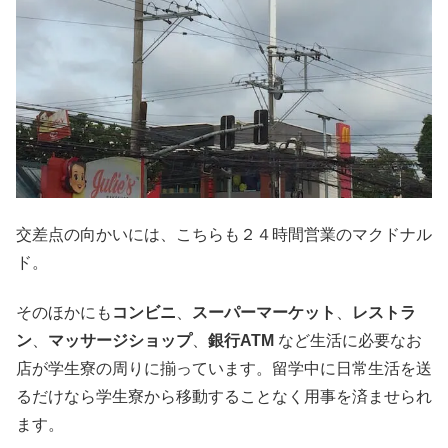
交差点の向かいには、こちらも２４時間営業のマクドナル
ド。
そのほかにも
コンビニ
、
スーパーマーケット
、
レストラ
ン
、
マッサージショップ
、
銀行ATM
など生活に必要なお
店が学生寮の周りに揃っています。留学中に日常生活を送
るだけなら学生寮から移動することなく用事を済ませられ
ます。