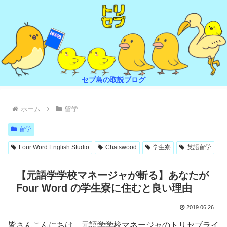
セブ島の取説ブログ
ホーム
留学
留学
Four Word English Studio
Chatswood
学生寮
英語留学
【元語学学校マネージャが斬る】あなたが
Four Word の学生寮に住むと良い理由
2019.06.26
皆さんこんにちは。元語学学校マネージャのトリセブライ