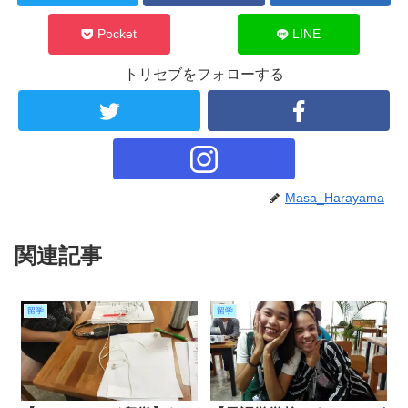
Pocket
LINE
トリセブをフォローする
Masa_Harayama
関連記事
留学
留学