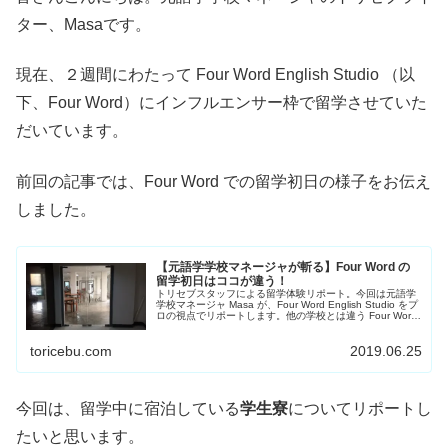
ター、Masaです。
現在、２週間にわたって Four Word English Studio （以
下、Four Word）にインフルエンサー枠で留学させていた
だいています。
前回の記事では、Four Word での留学初日の様子をお伝え
しました。
【元語学学校マネージャが斬る】Four Word の
留学初日はココが違う！
トリセブスタッフによる留学体験リポート。今回は元語学
学校マネージャ Masa が、Four Word English Studio をプ
ロの視点でリポートします。他の学校とは違う Four Word
の留学１日目の特徴をご紹介します。
toricebu.com
2019.06.25
今回は、留学中に宿泊している
学生寮
についてリポートし
たいと思います。