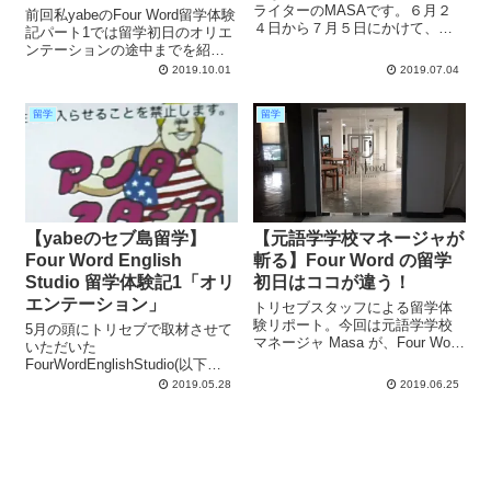
ライターのMASAです。６月２
前回私yabeのFour Word留学体験
４日から７月５日にかけて、２
記パート1では留学初日のオリエ
週間に渡り
ンテーションの途中までを紹介
FourWordEnglishStudio（以下、
しました。続編のパート2では、
2019.10.01
2019.07.04
FourWord）に留学しています。
オリエンテーションの続きから
セブ島で語学学校のマネージャ
授業の内容、ネイティブアメリ
を歴任してきた筆者がお届けす
留学
留学
カンが飛入参加したアクティビ
る『元語学学校マネージャが斬
ティ、そして卒業までを総まと
る』シリーズも５回目となりま
めでご紹介します。
した。今回はFourWordが実施す
る自由参加のTOEIC模試を受験
してきました。その様子をお伝
えするとと...
【yabeのセブ島留学】
【元語学学校マネージャが
Four Word English
斬る】Four Word の留学
Studio 留学体験記1「オリ
初日はココが違う！
エンテーション」
トリセブスタッフによる留学体
験リポート。今回は元語学学校
5月の頭にトリセブで取材させて
マネージャ Masa が、Four Word
いただいた
English Studio をプロの視点でリ
FourWordEnglishStudio(以下
ポートします。他の学校とは違
FourWord)にて、トリセブライタ
2019.05.28
2019.06.25
う Four Word の留学１日目の特
ーのyabeが現在体験留学をさせ
徴をご紹介します。
ていただいております！！留学
期間は5/27(月)～6/1(金)までの1
週間です。先日の取材レポート
はこちら(2記事あります)↓↓今回
の記事では、留学初日となった