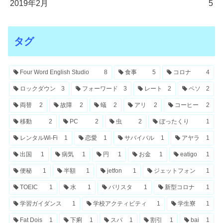
2019年2月
5
タグ
Four Word English Studio
8
食事
5
コロナ
4
ロックダウン
3
フォーワード
3
レート
2
ペソ
2
両替
2
故障
2
蟻
2
アリ
2
コーヒー
2
移動
2
PC
2
虫
2
ぼったくり
1
レンタルWi-Fi
1
恋愛
1
サバイバル
1
アヤラ
1
出国
1
病気
1
円
1
お金
1
eatigo
1
便秘
1
半額
1
jetfon
1
ジェットフォン
1
TOEIC
1
水
1
バリスタ
1
新型コロナ
1
学習ガイダンス
1
学校アクティビティ
1
学生寮
1
Fat Dois
1
下痢
1
スパ
1
割引
1
bai
1