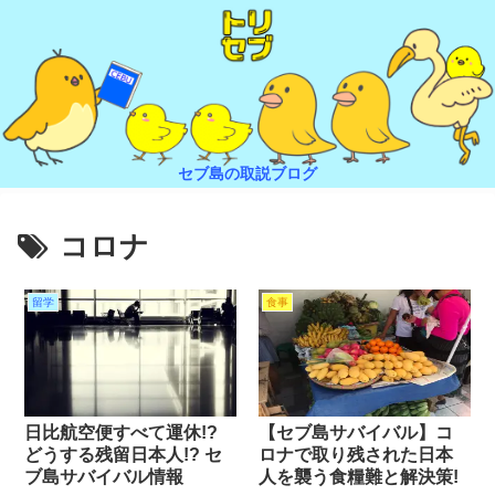
セブ島の取説ブログ
コロナ
留学
食事
日比航空便すべて運休!?
【セブ島サバイバル】コ
どうする残留日本人!? セ
ロナで取り残された日本
ブ島サバイバル情報
人を襲う食糧難と解決策!