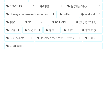
COVID19
1
料理
1
セブ島グルメ
1
Ebisuya Japanese Restaurant
1
buffet
1
seafood
1
腹痛
1
マッサージ
1
baiHotel
1
おうちごはん
1
市場
1
松乃屋
1
帰国
1
予防
1
オスロブ
1
ジンベエザメ
1
セブ島人気アクティビティ
1
Rspa
1
Chatswood
1