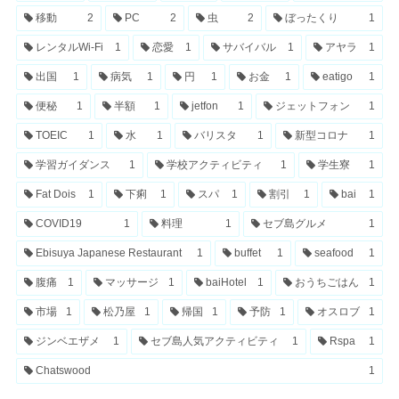
移動
2
PC
2
虫
2
ぼったくり
1
レンタルWi-Fi
1
恋愛
1
サバイバル
1
アヤラ
1
出国
1
病気
1
円
1
お金
1
eatigo
1
便秘
1
半額
1
jetfon
1
ジェットフォン
1
TOEIC
1
水
1
バリスタ
1
新型コロナ
1
学習ガイダンス
1
学校アクティビティ
1
学生寮
1
Fat Dois
1
下痢
1
スパ
1
割引
1
bai
1
COVID19
1
料理
1
セブ島グルメ
1
Ebisuya Japanese Restaurant
1
buffet
1
seafood
1
腹痛
1
マッサージ
1
baiHotel
1
おうちごはん
1
市場
1
松乃屋
1
帰国
1
予防
1
オスロブ
1
ジンベエザメ
1
セブ島人気アクティビティ
1
Rspa
1
Chatswood
1