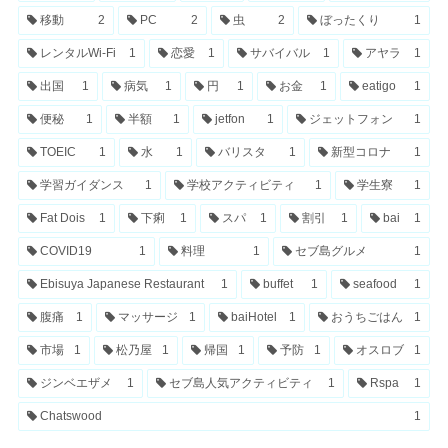
移動
2
PC
2
虫
2
ぼったくり
1
レンタルWi-Fi
1
恋愛
1
サバイバル
1
アヤラ
1
出国
1
病気
1
円
1
お金
1
eatigo
1
便秘
1
半額
1
jetfon
1
ジェットフォン
1
TOEIC
1
水
1
バリスタ
1
新型コロナ
1
学習ガイダンス
1
学校アクティビティ
1
学生寮
1
Fat Dois
1
下痢
1
スパ
1
割引
1
bai
1
COVID19
1
料理
1
セブ島グルメ
1
Ebisuya Japanese Restaurant
1
buffet
1
seafood
1
腹痛
1
マッサージ
1
baiHotel
1
おうちごはん
1
市場
1
松乃屋
1
帰国
1
予防
1
オスロブ
1
ジンベエザメ
1
セブ島人気アクティビティ
1
Rspa
1
Chatswood
1