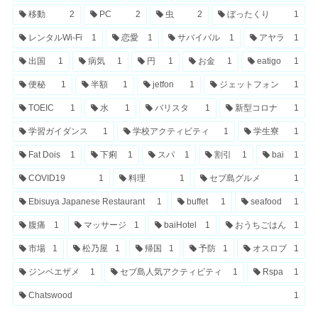
移動
2
PC
2
虫
2
ぼったくり
1
レンタルWi-Fi
1
恋愛
1
サバイバル
1
アヤラ
1
出国
1
病気
1
円
1
お金
1
eatigo
1
便秘
1
半額
1
jetfon
1
ジェットフォン
1
TOEIC
1
水
1
バリスタ
1
新型コロナ
1
学習ガイダンス
1
学校アクティビティ
1
学生寮
1
Fat Dois
1
下痢
1
スパ
1
割引
1
bai
1
COVID19
1
料理
1
セブ島グルメ
1
Ebisuya Japanese Restaurant
1
buffet
1
seafood
1
腹痛
1
マッサージ
1
baiHotel
1
おうちごはん
1
市場
1
松乃屋
1
帰国
1
予防
1
オスロブ
1
ジンベエザメ
1
セブ島人気アクティビティ
1
Rspa
1
Chatswood
1