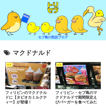
セブ島の取説ブログ
マクドナルド
食事
食事
フィリピンのマクドナル
フィリピン・セブ島のマ
ドに【タピオカミルクテ
クドナルドで期間限定え
ィー】が登場！
びバーガーを食べてみた