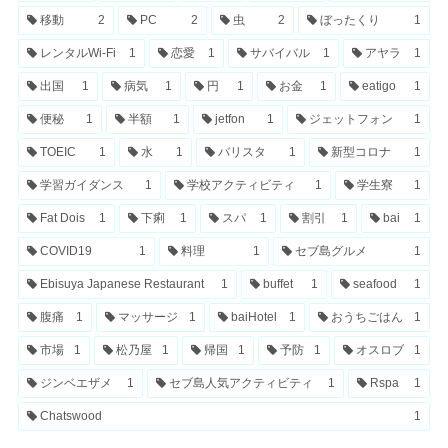
移動
2
PC
2
虫
2
ぼったくり
1
レンタルWi-Fi
1
恋愛
1
サバイバル
1
アヤラ
1
出国
1
病気
1
円
1
お金
1
eatigo
1
便秘
1
半額
1
jetfon
1
ジェットフォン
1
TOEIC
1
水
1
バリスタ
1
新型コロナ
1
学習ガイダンス
1
学校アクティビティ
1
学生寮
1
Fat Dois
1
下痢
1
スパ
1
割引
1
bai
1
COVID19
1
料理
1
セブ島グルメ
1
Ebisuya Japanese Restaurant
1
buffet
1
seafood
1
腹痛
1
マッサージ
1
baiHotel
1
おうちごはん
1
市場
1
松乃屋
1
帰国
1
予防
1
オスロブ
1
ジンベエザメ
1
セブ島人気アクティビティ
1
Rspa
1
Chatswood
1